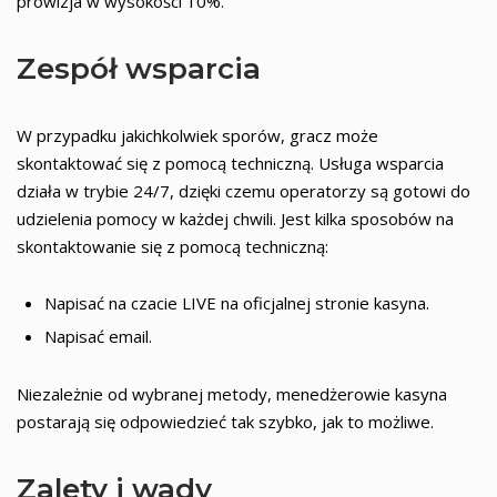
prowizja w wysokości 10%.
Zespół wsparcia
W przypadku jakichkolwiek sporów, gracz może
skontaktować się z pomocą techniczną. Usługa wsparcia
działa w trybie 24/7, dzięki czemu operatorzy są gotowi do
udzielenia pomocy w każdej chwili. Jest kilka sposobów na
skontaktowanie się z pomocą techniczną:
Napisać na czacie LIVE na oficjalnej stronie kasyna.
Napisać email.
Niezależnie od wybranej metody, menedżerowie kasyna
postarają się odpowiedzieć tak szybko, jak to możliwe.
Zalety i wady