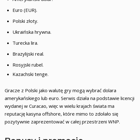
Euro (EUR).
Polski złoty.
Ukraińska hrywna.
Turecka lira.
Brazylijski real.
Rosyjski rubel.
Kazachski tenge.
Gracze z Polski jako walutę gry mogą wybrać dolara
amerykańskiego lub euro. Serwis działa na podstawie licencji
wydanej w Curacao, więc w wielu krajach świata ma
reputację kasyna offshore, które mimo to zdołało się
pozytywnie zaprezentować w całej przestrzeni WNP.