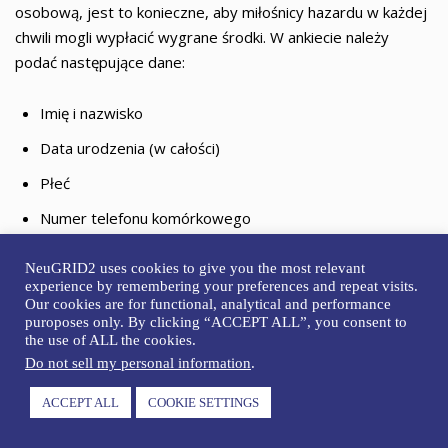
osobową, jest to konieczne, aby miłośnicy hazardu w każdej
chwili mogli wypłacić wygrane środki. W ankiecie należy
podać następujące dane:
Imię i nazwisko
Data urodzenia (w całości)
Płeć
Numer telefonu komórkowego
Kraj i miasto zamieszkania
NeuGRID2 uses cookies to give you the most relevant
experience by remembering your preferences and repeat visits.
Kasyno Vavada traktuje polskich graczy w bardzo przyjazny
Our cookies are for functional, analytical and performance
puroposes only. By clicking “ACCEPT ALL”, you consent to
sposób, więc jedyne co musisz zrobić to znaleźć «Polska» na
the use of ALL the cookies.
liście dostępnych krajów.
Do not sell my personal information
.
W tej samej sekcji gracz może zawsze zmienić hasło lub
ACCEPT ALL
COOKIE SETTINGS
© 2012 NeuGRID2 consortium, all rights reserved
Theme by
ustawić ochronę uwierzytelniania, aby mieć większą pewność
SiteOrigin