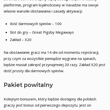
platformie, program lojalnościowy w Vavadzie ma swoje
własne warunki obstawiania i zasady aktywacji:
Ilość darmowych spinów – 100
Slot do gry – Great Pigsby Megaways
Zakład – Х20
Na obstawianie gracz ma 14 dni od momentu rejestracji,
przy czym za wszystkie pieniądze wygrane na spinach,
będzie musiał zakręcić przynajmniej 20 razy. Zakład X20 jest
dość prosty dla darmowych spinów.
Pakiet powitalny
Kolejnym bonusem, który będzie dostępny dla polskich
graczy jest bonus od pierwszego depozytu. Jest on