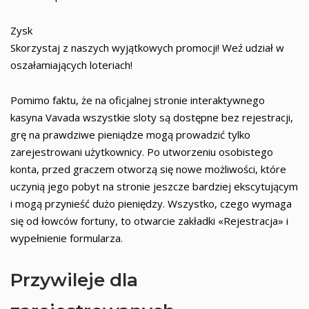
Zysk
Skorzystaj z naszych wyjątkowych promocji! Weź udział w
oszałamiających loteriach!
Pomimo faktu, że na oficjalnej stronie interaktywnego
kasyna Vavada wszystkie sloty są dostępne bez rejestracji,
grę na prawdziwe pieniądze mogą prowadzić tylko
zarejestrowani użytkownicy. Po utworzeniu osobistego
konta, przed graczem otworzą się nowe możliwości, które
uczynią jego pobyt na stronie jeszcze bardziej ekscytującym
i mogą przynieść dużo pieniędzy. Wszystko, czego wymaga
się od łowców fortuny, to otwarcie zakładki «Rejestracja» i
wypełnienie formularza.
Przywileje dla