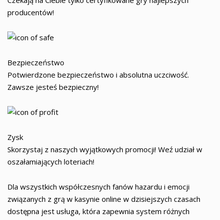
Czekają na Ciebie tylko certyfikowane gry najlepszych
producentów!
Bezpieczeństwo
Potwierdzone bezpieczeństwo i absolutna uczciwość.
Zawsze jesteś bezpieczny!
Zysk
Skorzystaj z naszych wyjątkowych promocji! Weź udział w
oszałamiających loteriach!
Dla wszystkich współczesnych fanów hazardu i emocji
związanych z grą w kasynie online w dzisiejszych czasach
dostępna jest usługa, która zapewnia system różnych