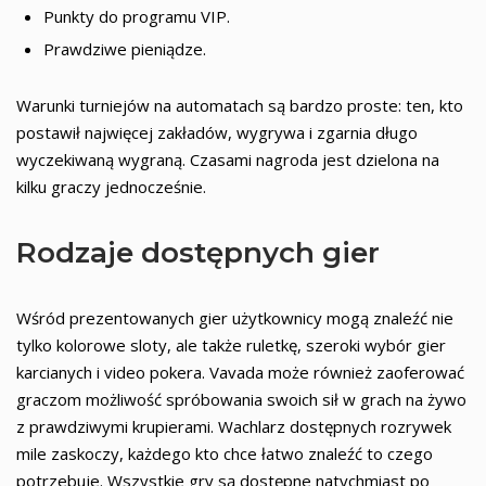
Punkty do programu VIP.
Prawdziwe pieniądze.
Warunki turniejów na automatach są bardzo proste: ten, kto
postawił najwięcej zakładów, wygrywa i zgarnia długo
wyczekiwaną wygraną. Czasami nagroda jest dzielona na
kilku graczy jednocześnie.
Rodzaje dostępnych gier
Wśród prezentowanych gier użytkownicy mogą znaleźć nie
tylko kolorowe sloty, ale także ruletkę, szeroki wybór gier
karcianych i video pokera. Vavada może również zaoferować
graczom możliwość spróbowania swoich sił w grach na żywo
z prawdziwymi krupierami. Wachlarz dostępnych rozrywek
mile zaskoczy, każdego kto chce łatwo znaleźć to czego
potrzebuje. Wszystkie gry są dostępne natychmiast po