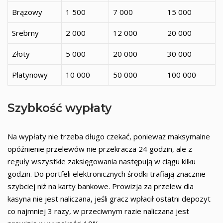
Brązowy
1 500
7 000
15 000
Srebrny
2 000
12 000
20 000
Złoty
5 000
20 000
30 000
Platynowy
10 000
50 000
100 000
Szybkość wypłaty
Na wypłaty nie trzeba długo czekać, ponieważ maksymalne
opóźnienie przelewów nie przekracza 24 godzin, ale z
reguły wszystkie zaksięgowania następują w ciągu kilku
godzin. Do portfeli elektronicznych środki trafiają znacznie
szybciej niż na karty bankowe. Prowizja za przelew dla
kasyna nie jest naliczana, jeśli gracz wpłacił ostatni depozyt
co najmniej 3 razy, w przeciwnym razie naliczana jest