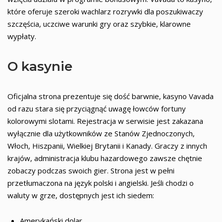
które oferuje szeroki wachlarz rozrywki dla poszukiwaczy
szczęścia, uczciwe warunki gry oraz szybkie, klarowne
wypłaty.
O kasynie
Oficjalna strona prezentuje się dość barwnie, kasyno Vavada
od razu stara się przyciągnąć uwagę łowców fortuny
kolorowymi slotami. Rejestracja w serwisie jest zakazana
wyłącznie dla użytkowników ze Stanów Zjednoczonych,
Włoch, Hiszpanii, Wielkiej Brytanii i Kanady. Graczy z innych
krajów, administracja klubu hazardowego zawsze chętnie
zobaczy podczas swoich gier. Strona jest w pełni
przetłumaczona na język polski i angielski. Jeśli chodzi o
waluty w grze, dostępnych jest ich siedem:
Amerykański dolar.