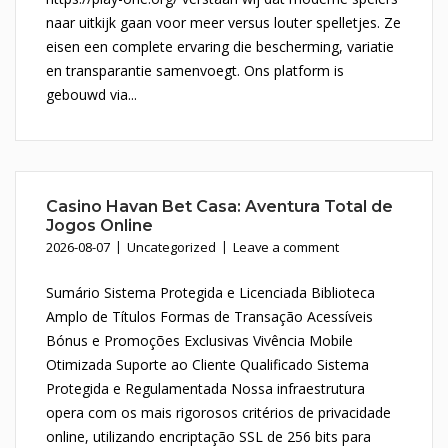
naar uitkijk gaan voor meer versus louter spelletjes. Ze
eisen een complete ervaring die bescherming, variatie
en transparantie samenvoegt. Ons platform is
gebouwd via...
Casino Havan Bet Casa: Aventura Total de
Jogos Online
2026-08-07
Uncategorized
Leave a comment
Sumário Sistema Protegida e Licenciada Biblioteca
Amplo de Títulos Formas de Transação Acessíveis
Bónus e Promoções Exclusivas Vivência Mobile
Otimizada Suporte ao Cliente Qualificado Sistema
Protegida e Regulamentada Nossa infraestrutura
opera com os mais rigorosos critérios de privacidade
online, utilizando encriptação SSL de 256 bits para