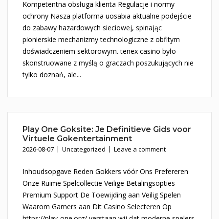
Kompetentna obsługa klienta Regulacje i normy
ochrony Nasza platforma uosabia aktualne podejście
do zabawy hazardowych sieciowej, spinając
pionierskie mechanizmy technologiczne z obfitym
doświadczeniem sektorowym. tenex casino było
skonstruowane z myślą o graczach poszukujących nie
tylko doznań, ale...
Play One Goksite: Je Definitieve Gids voor
Virtuele Gokentertainment
2026-08-07
Uncategorized
Leave a comment
Inhoudsopgave Reden Gokkers vóór Ons Prefereren
Onze Ruime Spelcollectie Veilige Betalingsopties
Premium Support De Toewijding aan Veilig Spelen
Waarom Gamers aan Dit Casino Selecteren Op
https://play-one.org/ verstaan wij dat moderne spelers