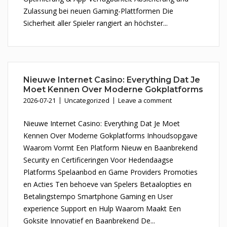
Zulassung bei neuen Gaming-Plattformen Die
Sicherheit aller Spieler rangiert an höchster...
Nieuwe Internet Casino: Everything Dat Je
Moet Kennen Over Moderne Gokplatforms
2026-07-21
Uncategorized
Leave a comment
Nieuwe Internet Casino: Everything Dat Je Moet
Kennen Over Moderne Gokplatforms Inhoudsopgave
Waarom Vormt Een Platform Nieuw en Baanbrekend
Security en Certificeringen Voor Hedendaagse
Platforms Spelaanbod en Game Providers Promoties
en Acties Ten behoeve van Spelers Betaalopties en
Betalingstempo Smartphone Gaming en User
experience Support en Hulp Waarom Maakt Een
Goksite Innovatief en Baanbrekend De...